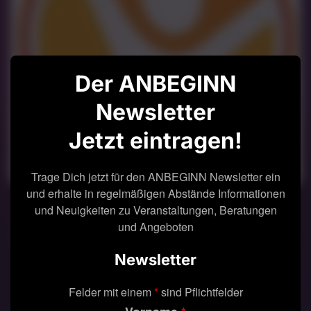
Der ANBEGINN
Newsletter
Jetzt eintragen!
Trage Dich jetzt für den ANBEGINN Newsletter ein
und erhalte in regelmäßigen Abstände Informationen
Spürst du den Wunsch nach mehr Energie, innerer
und Neuigkeiten zu Veranstaltungen, Beratungen
Balance und Inspiration? Dann komm vom 20.–22.
und Angeboten
November 2026 in die Messehalle Hamburg-Schnelsen –
dein Ort für Heilung, Inspiration und grenzenlose
Newsletter
Möglichkeiten!
Felder mit einem
*
sind Pflichtfelder
Tauche ein in eine transformative Erfahrung, die Körper,