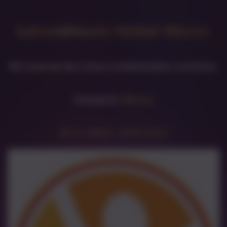
Lebensfreude Herbst-Messe
Wir sind mit den Litios Lichtkristallen vertreten.
Kategorie:
Messe
20.11.-2026 – 22.11.2026