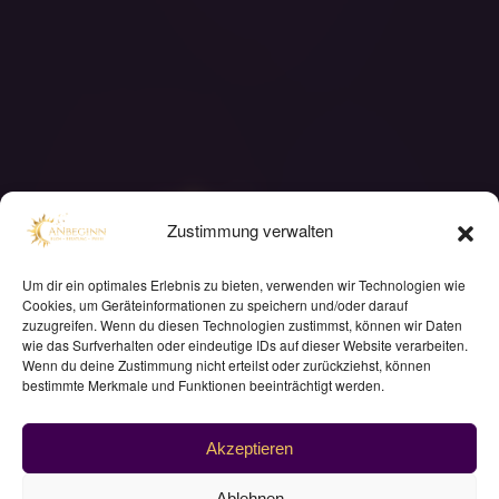
Zustimmung verwalten
Um dir ein optimales Erlebnis zu bieten, verwenden wir Technologien wie
Cookies, um Geräteinformationen zu speichern und/oder darauf
zuzugreifen. Wenn du diesen Technologien zustimmst, können wir Daten
Über den Weg des Herzens: "Dein Herz spricht
wie das Surfverhalten oder eindeutige IDs auf dieser Website verarbeiten.
Wenn du deine Zustimmung nicht erteilst oder zurückziehst, können
zu Dir
bestimmte Merkmale und Funktionen beeinträchtigt werden.
in einer Sprache, die leise ist, aber wahr.
Folge ihm, auch wenn der Verstand zögert"
Akzeptieren
Ablehnen