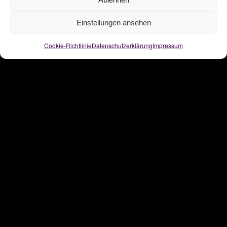
AN
BEGINN
Über
Einstellungen ansehen
Cookie-Richtlinie
Datenschutzerklärung
Impressum
Praxis
Mich
Bücher
Methodik
Messe
Segenszeremonien
Videos
Ausbildung
Formalia
Folgt mir
FAQ
Presse
Kontakt
Instagram
Datenschutz
TikTok
Cookie Richtlinie