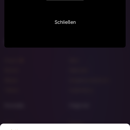
in einer Sprache, die leise ist, aber wahr.
Folge ihm, auch wenn der Verstand zögert"
Schließen
AN
BEGINN
Über
Praxis
Mich
Bücher
Methodik
Messe
Segenszeremonien
Videos
Ausbildung
Formalia
Folgt mir
FAQ
Presse