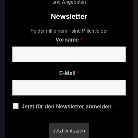
und Angeboten
Dynamik zwischen Ihnen und Ihrer
ZwillingflammeReflexion über persönliche Themen, die in
Newsletter
der Beziehung getriggert werden...
Felder mit einem
*
sind Pflichtfelder
Vorname
*
Weiterlesen
E-Mail
*
Jetzt für den Newsletter anmelden
*
Über den Weg des Herzens: "Dein Herz spricht
zu Dir