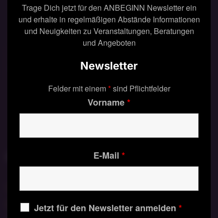
Trage Dich jetzt für den ANBEGINN Newsletter ein
und erhalte in regelmäßigen Abstände Informationen
und Neuigkeiten zu Veranstaltungen, Beratungen
und Angeboten
Newsletter
Über den Weg des Herzens: "Dein Herz spricht
zu Dir
Felder mit einem
*
sind Pflichtfelder
in einer Sprache, die leise ist, aber wahr.
Vorname
*
Folge ihm, auch wenn der Verstand zögert"
E-Mail
*
AN
BEGINN
Über
Praxis
Mich
Bücher
Methodik
Jetzt für den Newsletter anmelden
*