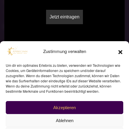
Messe
Segenszeremonien
Videos
Ausbildung
Formalia
Folgt mir
FAQ
Presse
Schließen
Zustimmung verwalten
Kontakt
Instagram
Datenschutz
TikTok
Um dir ein optimales Erlebnis zu bieten, verwenden wir Technologien wie
Cookies, um Geräteinformationen zu speichern und/oder darauf
Cookie Richtlinie
zuzugreifen. Wenn du diesen Technologien zustimmst, können wir Daten
wie das Surfverhalten oder eindeutige IDs auf dieser Website verarbeiten.
Impressum
Wenn du deine Zustimmung nicht erteilst oder zurückziehst, können
bestimmte Merkmale und Funktionen beeinträchtigt werden.
Akzeptieren
AN
©
2026
BEGINN. Alle Rechte vorbehalten.
Ablehnen